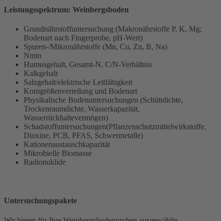
Leistungsspektrum: Weinbergsboden
Grundnährstoffuntersuchung (Makronährstoffe P, K, Mg;
Bodenart nach Fingerprobe, pH-Wert)
Spuren-/Mikronährstoffe (Mn, Cu, Zn, B, Na)
Nmin
Humusgehalt, Gesamt-N, C/N-Verhältnis
Kalkgehalt
Salzgehalt/elektrische Leitfähigkeit
Korngrößenverteilung und Bodenart
Physikalische Bodenuntersuchungen (Schüttdichte,
Trockenraumdichte, Wasserkapazität,
Wasserrückhaltevermögen)
Schadstoffuntersuchungen(Pflanzenschutzmittelwirkstoffe,
Dioxine, PCB, PFAS, Schwermetalle)
Kationenaustauschkapazität
Mikrobielle Biomasse
Radionuklide
Untersuchungspakete
Wir bieten für Ihre Weinbergsbodenproben ausgewählte