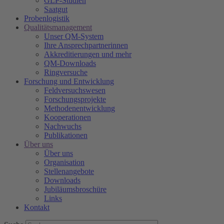
GLP-Studien
Saatgut
Probenlogistik
Qualitätsmanagement
Unser QM-System
Ihre Ansprechpartnerinnen
Akkreditierungen und mehr
QM-Downloads
Ringversuche
Forschung und Entwicklung
Feldversuchswesen
Forschungsprojekte
Methodenentwicklung
Kooperationen
Nachwuchs
Publikationen
Über uns
Über uns
Organisation
Stellenangebote
Downloads
Jubiläumsbroschüre
Links
Kontakt