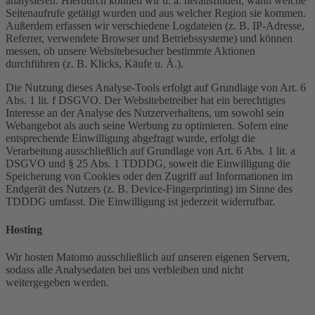
analysieren. Hierdurch können wir u. a. herausfinden, wann welche
Seitenaufrufe getätigt wurden und aus welcher Region sie kommen.
Außerdem erfassen wir verschiedene Logdateien (z. B. IP-Adresse,
Referrer, verwendete Browser und Betriebssysteme) und können
messen, ob unsere Websitebesucher bestimmte Aktionen
durchführen (z. B. Klicks, Käufe u. Ä.).
Die Nutzung dieses Analyse-Tools erfolgt auf Grundlage von Art. 6
Abs. 1 lit. f DSGVO. Der Websitebetreiber hat ein berechtigtes
Interesse an der Analyse des Nutzerverhaltens, um sowohl sein
Webangebot als auch seine Werbung zu optimieren. Sofern eine
entsprechende Einwilligung abgefragt wurde, erfolgt die
Verarbeitung ausschließlich auf Grundlage von Art. 6 Abs. 1 lit. a
DSGVO und § 25 Abs. 1 TDDDG, soweit die Einwilligung die
Speicherung von Cookies oder den Zugriff auf Informationen im
Endgerät des Nutzers (z. B. Device-Fingerprinting) im Sinne des
TDDDG umfasst. Die Einwilligung ist jederzeit widerrufbar.
Hosting
Wir hosten Matomo ausschließlich auf unseren eigenen Servern,
sodass alle Analysedaten bei uns verbleiben und nicht
weitergegeben werden.