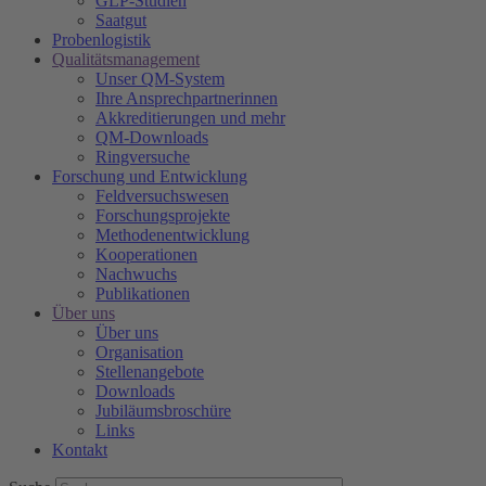
GLP-Studien
Saatgut
Probenlogistik
Qualitätsmanagement
Unser QM-System
Ihre Ansprechpartnerinnen
Akkreditierungen und mehr
QM-Downloads
Ringversuche
Forschung und Entwicklung
Feldversuchswesen
Forschungsprojekte
Methodenentwicklung
Kooperationen
Nachwuchs
Publikationen
Über uns
Über uns
Organisation
Stellenangebote
Downloads
Jubiläumsbroschüre
Links
Kontakt