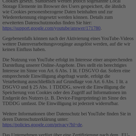
Cookies gesetzt. Stattdessen werden jedoch sogenannte Local
Storage Elemente im Browser des Users gespeichert, die ähnlich
wie Cookies personenbezogene Daten beinhalten und zur
Wiedererkennung eingesetzt werden können. Details zum
erweiterten Datenschutzmodus finden Sie hier:
https://support.google.com/youtube/answer/171780
.
Gegebenenfalls können nach der Aktivierung eines YouTube-Videos
weitere Datenverarbeitungsvorgänge ausgelöst werden, auf die wir
keinen Einfluss haben.
Die Nutzung von YouTube erfolgt im Interesse einer ansprechenden
Darstellung unserer Online-Angebote. Dies stellt ein berechtigtes
Interesse im Sinne von Art. 6 Abs. 1 lit. f DSGVO dar. Sofern eine
entsprechende Einwilligung abgefragt wurde, erfolgt die
Verarbeitung ausschließlich auf Grundlage von Art. 6 Abs. 1 lit. a
DSGVO und § 25 Abs. 1 TDDDG, soweit die Einwilligung die
Speicherung von Cookies oder den Zugriff auf Informationen im
Endgerät des Nutzers (z. B. Device-Fingerprinting) im Sinne des
TDDDG umfasst. Die Einwilligung ist jederzeit widerrufbar.
Weitere Informationen über Datenschutz bei YouTube finden Sie in
deren Datenschutzerklärung unter:
https://policies.google.com/privacy?hl=de
.
Das Unternehmen verfügt über eine Zertifizierung nach dem „EU-