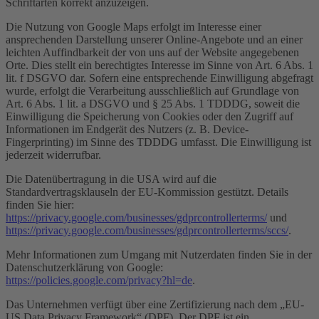
Schriftarten korrekt anzuzeigen.
Die Nutzung von Google Maps erfolgt im Interesse einer
ansprechenden Darstellung unserer Online-Angebote und an einer
leichten Auffindbarkeit der von uns auf der Website angegebenen
Orte. Dies stellt ein berechtigtes Interesse im Sinne von Art. 6 Abs. 1
lit. f DSGVO dar. Sofern eine entsprechende Einwilligung abgefragt
wurde, erfolgt die Verarbeitung ausschließlich auf Grundlage von
Art. 6 Abs. 1 lit. a DSGVO und § 25 Abs. 1 TDDDG, soweit die
Einwilligung die Speicherung von Cookies oder den Zugriff auf
Informationen im Endgerät des Nutzers (z. B. Device-
Fingerprinting) im Sinne des TDDDG umfasst. Die Einwilligung ist
jederzeit widerrufbar.
Die Datenübertragung in die USA wird auf die
Standardvertragsklauseln der EU-Kommission gestützt. Details
finden Sie hier:
https://privacy.google.com/businesses/gdprcontrollerterms/
und
https://privacy.google.com/businesses/gdprcontrollerterms/sccs/
.
Mehr Informationen zum Umgang mit Nutzerdaten finden Sie in der
Datenschutzerklärung von Google:
https://policies.google.com/privacy?hl=de
.
Das Unternehmen verfügt über eine Zertifizierung nach dem „EU-
US Data Privacy Framework“ (DPF). Der DPF ist ein