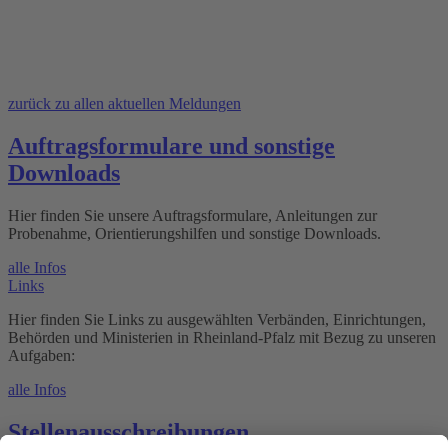
zurück zu allen aktuellen Meldungen
Auftragsformulare und sonstige
Downloads
Hier finden Sie unsere Auftragsformulare, Anleitungen zur
Probenahme, Orientierungshilfen und sonstige Downloads.
alle Infos
Links
Hier finden Sie Links zu ausgewählten Verbänden, Einrichtungen,
Behörden und Ministerien in Rheinland-Pfalz mit Bezug zu unseren
Aufgaben:
alle Infos
Stellenausschreibungen