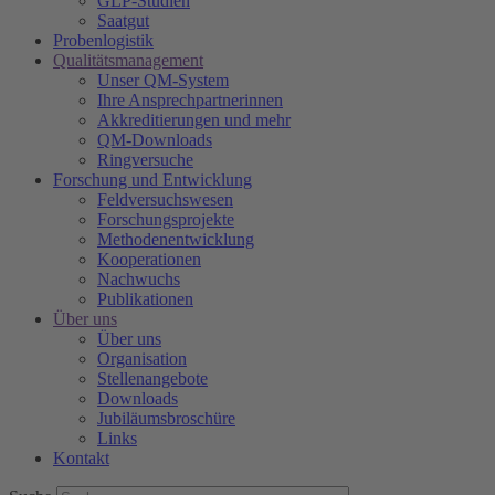
GLP-Studien
Saatgut
Probenlogistik
Qualitätsmanagement
Unser QM-System
Ihre Ansprechpartnerinnen
Akkreditierungen und mehr
QM-Downloads
Ringversuche
Forschung und Entwicklung
Feldversuchswesen
Forschungsprojekte
Methodenentwicklung
Kooperationen
Nachwuchs
Publikationen
Über uns
Über uns
Organisation
Stellenangebote
Downloads
Jubiläumsbroschüre
Links
Kontakt